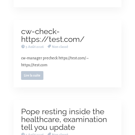
cw-check-
https://test.com/
5 Août 2026
Non classé
cw-manager precheck https://test.com/ –
https://test.com
Lire la suite
Pope resting inside the
healthcare, examination
tell you update
5 Août 2026
Non classé