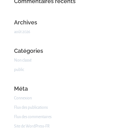
Commentaires récents
Archives
août 2026
Catégories
Non classé
public
Méta
Connexion
Flux des publications
Flux des commentaires
Site de WordPress-FR